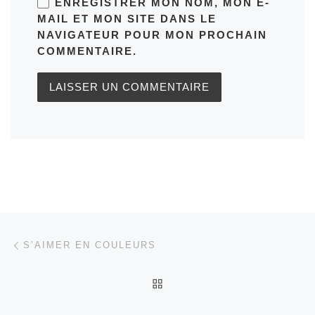
ENREGISTRER MON NOM, MON E-
MAIL ET MON SITE DANS LE
NAVIGATEUR POUR MON PROCHAIN
COMMENTAIRE.
Parcourir les articles
Article précédent
S’AIMER EN COULEURS
RETOUR À LA LISTE DES
Ar