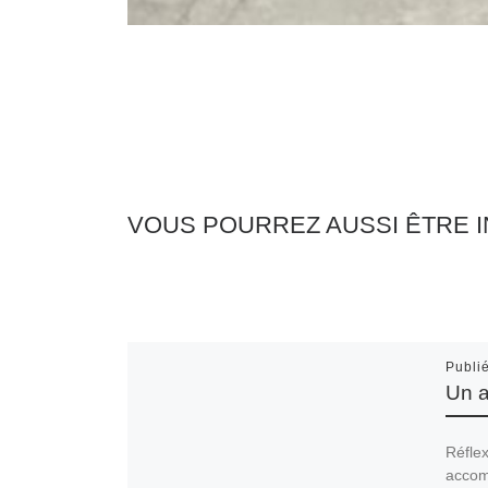
VOUS POURREZ AUSSI ÊTRE 
Publi
Un a
Réflex
accom