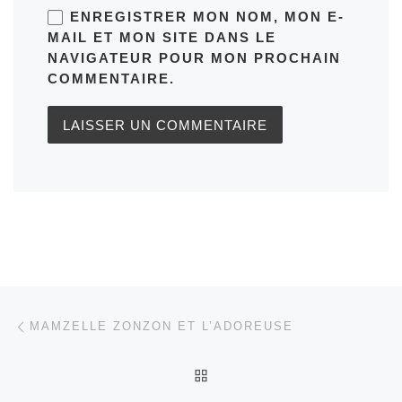
ENREGISTRER MON NOM, MON E-
MAIL ET MON SITE DANS LE
NAVIGATEUR POUR MON PROCHAIN
COMMENTAIRE.
Parcourir les articles
Article précédent
MAMZELLE ZONZON ET L’ADOREUSE
RETOUR À LA LISTE DES