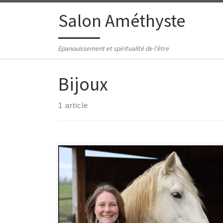
Passer au contenu
Salon Améthyste
Epanouissement et spiritualité de l'être
Bijoux
1 article
Nature, médiation animale, soins psychocorporels