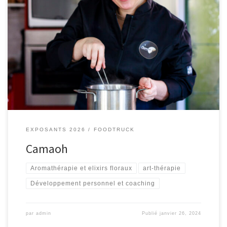
Végétalien, traiteur, brunchs, artisanal, local
EXPOSANTS 2026
FOODTRUCK
Camaoh
Aromathérapie et elixirs floraux
art-thérapie
Développement personnel et coaching
par
admin
Publié
janvier 26, 2024