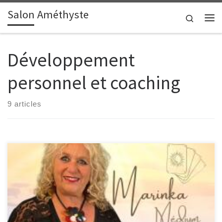
Salon Améthyste
Passer au contenu
Search
Me
Développement
personnel et coaching
9 articles
Medium, voyante, développement personnel