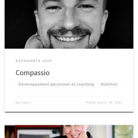
Christ - Alchimie - Thérapeute - Énergétique - Soin
EXPOSANTS 2026
Compassio
Développement personnel et coaching
Nutrition
par
admin
Publié
janvier 26, 2024