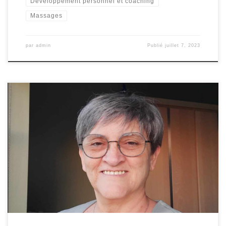
Développement personnel et coaching
Massages
par
admin
Publié
juillet 7, 2023
Coiffure, Bien-être, émotions, conscience, écoute