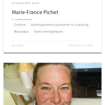
EXPOSANTS 2026
Marie-France Pichet
2 commentaires
Coiffure
Développement personnel et coaching
Massages
Soins énergétiques
par
admin
Publié
avril 11, 2023
Illustration, cartes, oracle, développement personnel